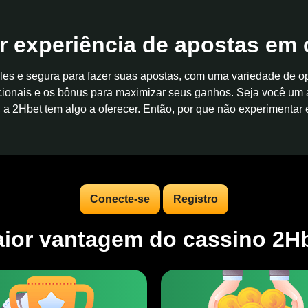
r experiência de apostas em
les e segura para fazer suas apostas, com uma variedade de op
cionais e os bônus para maximizar seus ganhos. Seja você um 
 a 2Hbet tem algo a oferecer. Então, por que não experimentar
Conecte-se
Registro
ior vantagem do cassino 2H