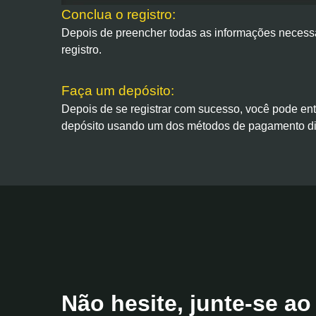
Conclua o registro:
Depois de preencher todas as informações necessár
registro.
Faça um depósito:
Depois de se registrar com sucesso, você pode ent
depósito usando um dos métodos de pagamento di
Não hesite, junte-se a