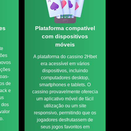
es
Plataforma compatível
com dispositivos
móveis
te
ções
A plataforma do cassino 2Hbet
novos
era acessível em vários
oções
dispositivos, incluindo
oas-
computadores desktop,
gos de
smartphones e tablets. O
back e
cassino provavelmente oferecia
us
um aplicativo móvel de fácil
 dos
utilização ou um site
valor
responsivo, permitindo que os
o.
jogadores desfrutassem de
seus jogos favoritos em