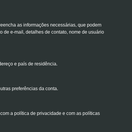
 Preencha as informações necessárias, que podem
o de e-mail, detalhes de contato, nome de usuário
ereço e país de residência.
utras preferências da conta.
om a política de privacidade e com as políticas