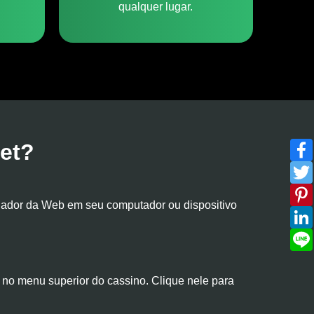
qualquer lugar.
et?
gador da Web em seu computador ou dispositivo
u no menu superior do cassino. Clique nele para