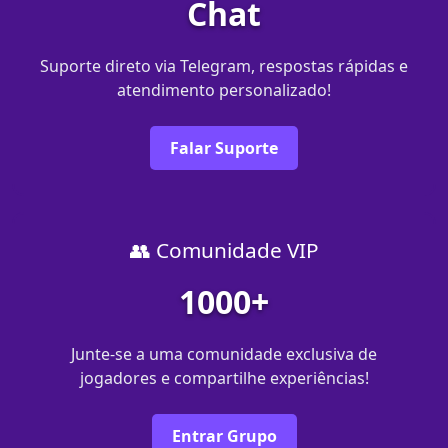
Chat
Suporte direto via Telegram, respostas rápidas e
atendimento personalizado!
Falar Suporte
👥 Comunidade VIP
1000+
Junte-se a uma comunidade exclusiva de
jogadores e compartilhe experiências!
Entrar Grupo