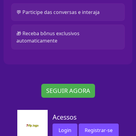
💬 Participe das conversas e interaja
🎁 Receba bônus exclusivos
automaticamente
SEGUIR AGORA
Acessos
Login
Registrar-se