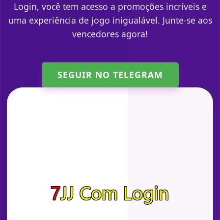
Login, você tem acesso a promoções incríveis e
uma experiência de jogo inigualável. Junte-se aos
vencedores agora!
SEGUIR NO TELEGRAM