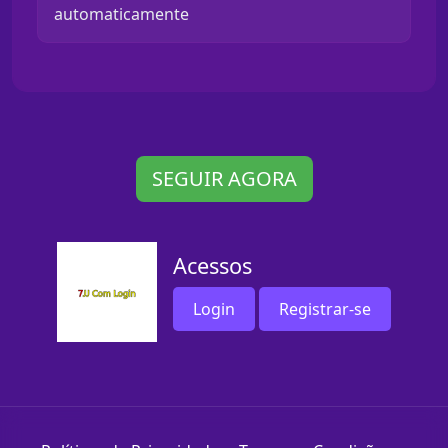
automaticamente
SEGUIR AGORA
Acessos
Login
Registrar-se