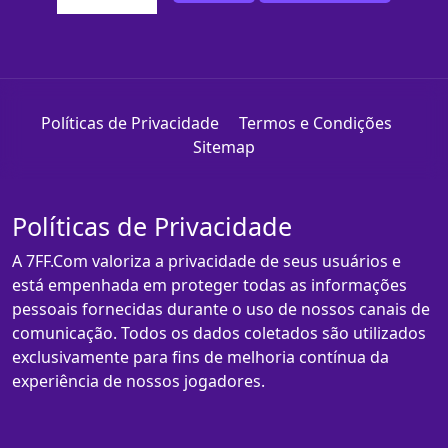
Políticas de Privacidade
Termos e Condições
Sitemap
Políticas de Privacidade
A 7FF.Com valoriza a privacidade de seus usuários e
está empenhada em proteger todas as informações
pessoais fornecidas durante o uso de nossos canais de
comunicação. Todos os dados coletados são utilizados
exclusivamente para fins de melhoria contínua da
experiência de nossos jogadores.