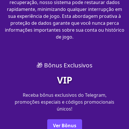
recuperação, nosso sistema pode restaurar dados
rapidamente, minimizando qualquer interrupção em
sua experiência de jogo. Esta abordagem proativa à
proteção de dados garante que você nunca perca
informações importantes sobre sua conta ou histórico
de jogo.
🎁 Bônus Exclusivos
VIP
Receba bônus exclusivos do Telegram,
promoções especiais e códigos promocionais
únicos!
Ver Bônus