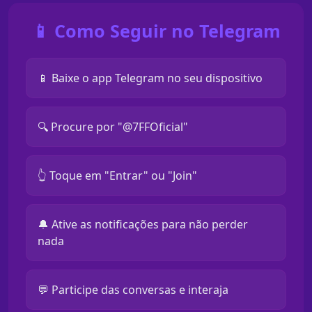
📱 Como Seguir no Telegram
📱 Baixe o app Telegram no seu dispositivo
🔍 Procure por "@7FFOficial"
👆 Toque em "Entrar" ou "Join"
🔔 Ative as notificações para não perder
nada
💬 Participe das conversas e interaja