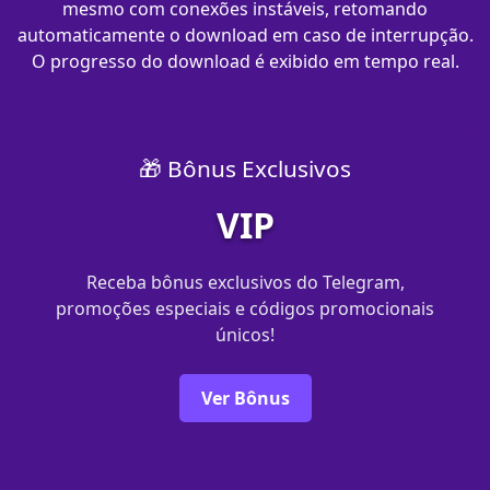
mesmo com conexões instáveis, retomando
automaticamente o download em caso de interrupção.
O progresso do download é exibido em tempo real.
🎁 Bônus Exclusivos
VIP
Receba bônus exclusivos do Telegram,
promoções especiais e códigos promocionais
únicos!
Ver Bônus