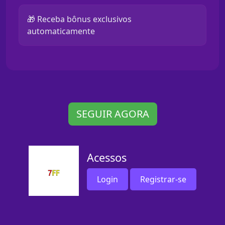
🎁 Receba bônus exclusivos
automaticamente
SEGUIR AGORA
Acessos
Login
Registrar-se