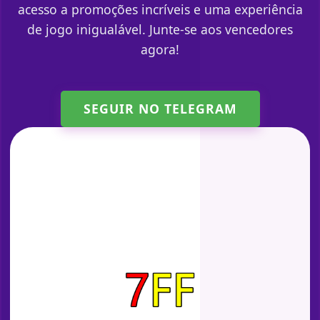
acesso a promoções incríveis e uma experiência
de jogo inigualável. Junte-se aos vencedores
agora!
SEGUIR NO TELEGRAM