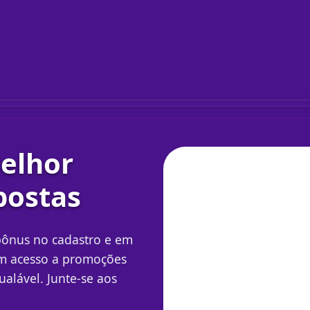
elhor
postas
bônus no cadastro e em
em acesso a promoções
ualável. Junte-se aos