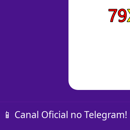
📱 Canal Oficial no Telegram!