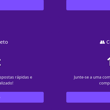
reto
👥 
t
espostas rápidas e
Junte-se a uma com
lizado!
compa
e