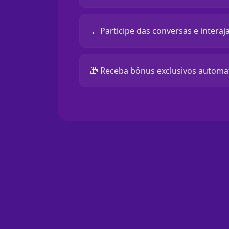
💬 Participe das conversas e interaj
🎁 Receba bônus exclusivos autom