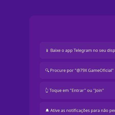
📱 Baixe o app Telegram no seu disp
🔍 Procure por "@79X GameOficial"
👆 Toque em "Entrar" ou "Join"
🔔 Ative as notificações para não p