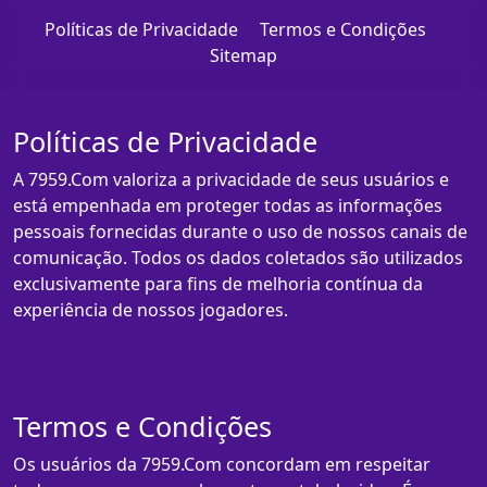
Políticas de Privacidade
Termos e Condições
Sitemap
Políticas de Privacidade
A 7959.Com valoriza a privacidade de seus usuários e
está empenhada em proteger todas as informações
pessoais fornecidas durante o uso de nossos canais de
comunicação. Todos os dados coletados são utilizados
exclusivamente para fins de melhoria contínua da
experiência de nossos jogadores.
Termos e Condições
Os usuários da 7959.Com concordam em respeitar