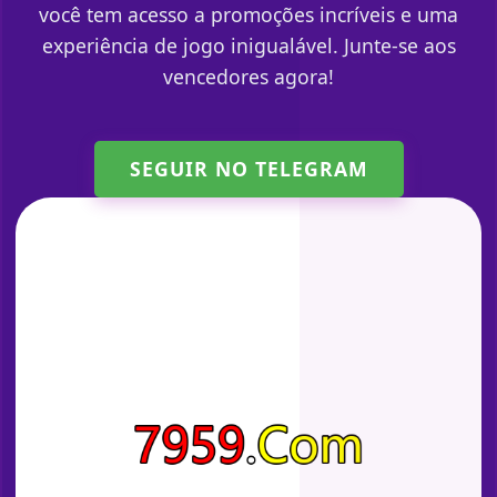
você tem acesso a promoções incríveis e uma
experiência de jogo inigualável. Junte-se aos
vencedores agora!
SEGUIR NO TELEGRAM