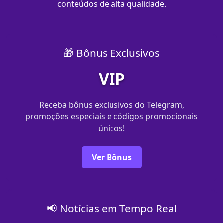
conteúdos de alta qualidade.
🎁 Bônus Exclusivos
VIP
Receba bônus exclusivos do Telegram,
promoções especiais e códigos promocionais
únicos!
Ver Bônus
📢 Notícias em Tempo Real