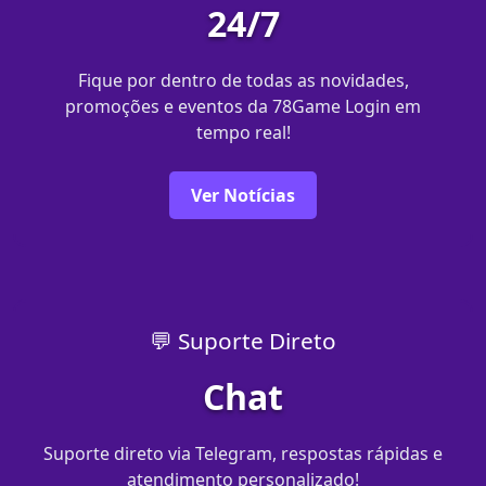
24/7
Fique por dentro de todas as novidades,
promoções e eventos da 78Game Login em
tempo real!
Ver Notícias
💬 Suporte Direto
Chat
Suporte direto via Telegram, respostas rápidas e
atendimento personalizado!