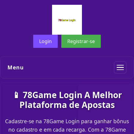
Login
Registrar-se
Menu
📱 78Game Login A Melhor
Plataforma de Apostas
Cadastre-se na 78Game Login para ganhar bônus
no cadastro e em cada recarga. Com a 78Game