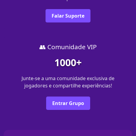
Falar Suporte
👥 Comunidade VIP
1000+
Junte-se a uma comunidade exclusiva de
jogadores e compartilhe experiências!
Entrar Grupo