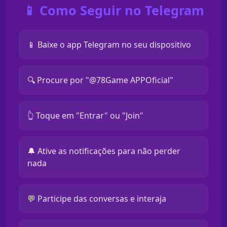
📱 Como Seguir no Telegram
📱 Baixe o app Telegram no seu dispositivo
🔍 Procure por "@78Game APPOficial"
👆 Toque em "Entrar" ou "Join"
🔔 Ative as notificações para não perder
nada
💬 Participe das conversas e interaja