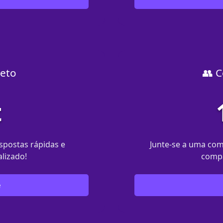
reto
👥 
t
espostas rápidas e
Junte-se a uma com
lizado!
compa
e