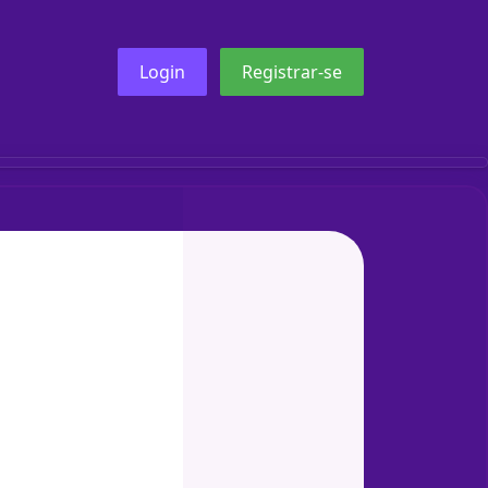
Login
Registrar-se