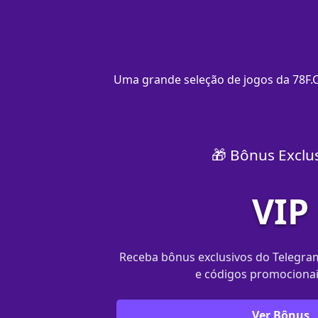
Uma grande seleção de jogos da 78F.C
🎁 Bônus Exclu
VIP
Receba bônus exclusivos do Telegra
e códigos promocionai
Ver Bônus