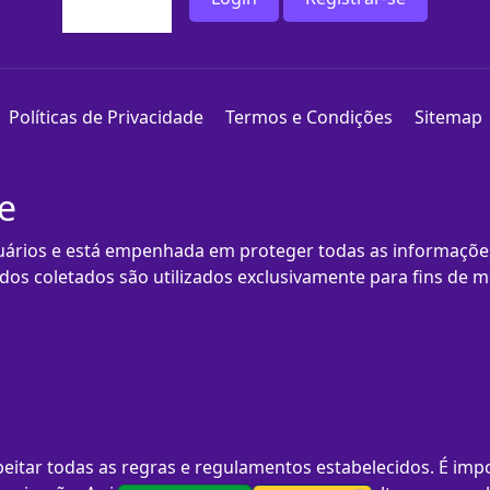
Políticas de Privacidade
Termos e Condições
Sitemap
de
suários e está empenhada em proteger todas as informaçõe
os coletados são utilizados exclusivamente para fins de m
itar todas as regras e regulamentos estabelecidos. É impo