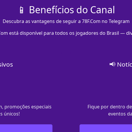
📱 Benefícios do Canal
Descubra as vantagens de seguir a 78F.Com no Telegram
om está disponível para todos os jogadores do Brasil — di
sivos
📢 Notí
m, promoções especiais
Fique por dentro d
s únicos!
eventos d