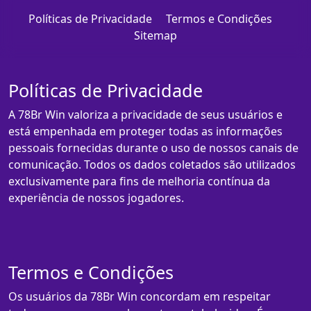
Políticas de Privacidade
Termos e Condições
Sitemap
Políticas de Privacidade
A 78Br Win valoriza a privacidade de seus usuários e
está empenhada em proteger todas as informações
pessoais fornecidas durante o uso de nossos canais de
comunicação. Todos os dados coletados são utilizados
exclusivamente para fins de melhoria contínua da
experiência de nossos jogadores.
Termos e Condições
Os usuários da 78Br Win concordam em respeitar