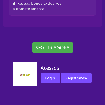
🎁 Receba bônus exclusivos
automaticamente
SEGUIR AGORA
Acessos
Login
Registrar-se