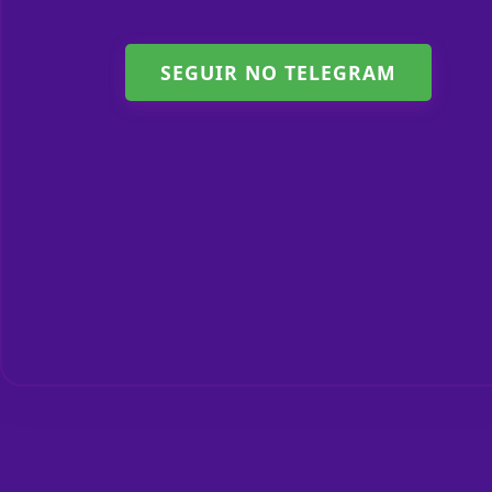
SEGUIR NO TELEGRAM