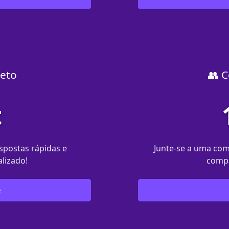
reto
👥 
t
espostas rápidas e
Junte-se a uma com
lizado!
compa
e