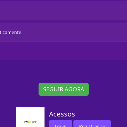
a
aticamente
SEGUIR AGORA
Acessos
Login
Registrar-se