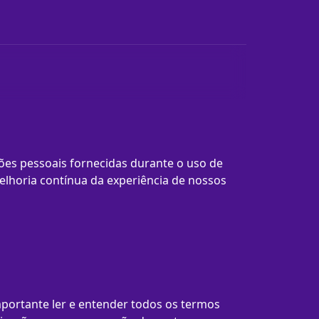
ões pessoais fornecidas durante o uso de
elhoria contínua da experiência de nossos
portante ler e entender todos os termos