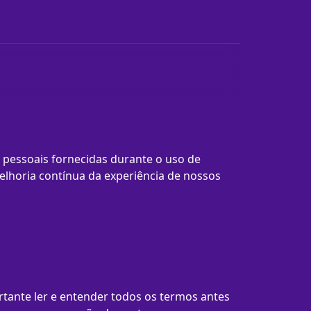
 pessoais fornecidas durante o uso de
elhoria contínua da experiência de nossos
tante ler e entender todos os termos antes