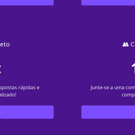
reto
👥 
t
espostas rápidas e
Junte-se a uma com
lizado!
compa
e