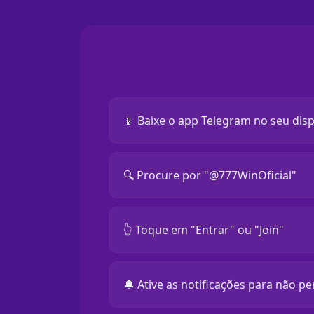
📱 Baixe o app Telegram no seu disp
🔍 Procure por "@777WinOficial"
👆 Toque em "Entrar" ou "Join"
🔔 Ative as notificações para não p