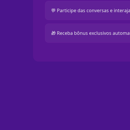
💬 Participe das conversas e interaj
🎁 Receba bônus exclusivos autom