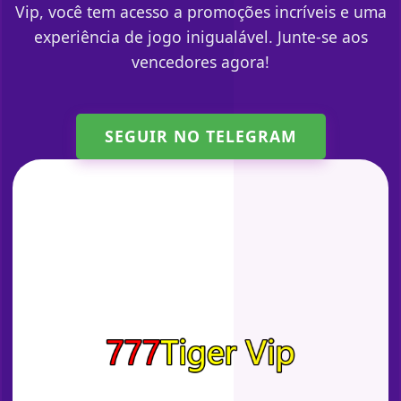
Vip, você tem acesso a promoções incríveis e uma
experiência de jogo inigualável. Junte-se aos
vencedores agora!
SEGUIR NO TELEGRAM