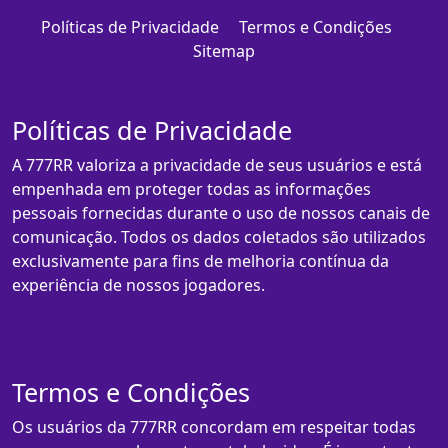
Políticas de Privacidade
Termos e Condições
Sitemap
Políticas de Privacidade
A 777RR valoriza a privacidade de seus usuários e está
empenhada em proteger todas as informações
pessoais fornecidas durante o uso de nossos canais de
comunicação. Todos os dados coletados são utilizados
exclusivamente para fins de melhoria contínua da
experiência de nossos jogadores.
Termos e Condições
Os usuários da 777RR concordam em respeitar todas