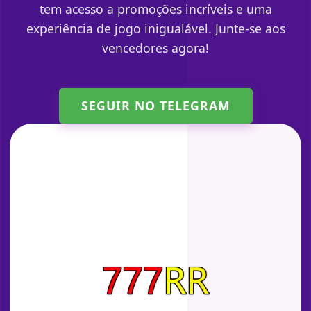
tem acesso a promoções incríveis e uma
experiência de jogo inigualável. Junte-se aos
vencedores agora!
SEGUIR NO TELEGRAM