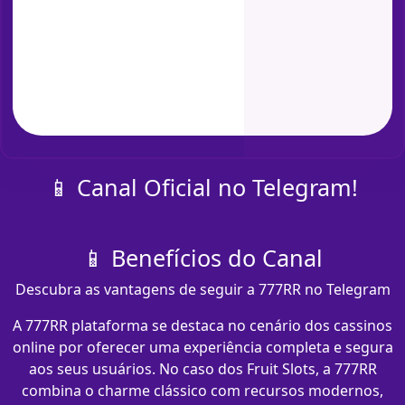
📱 Canal Oficial no Telegram!
📱 Benefícios do Canal
Descubra as vantagens de seguir a 777RR no Telegram
A 777RR plataforma se destaca no cenário dos cassinos
online por oferecer uma experiência completa e segura
aos seus usuários. No caso dos Fruit Slots, a 777RR
combina o charme clássico com recursos modernos,