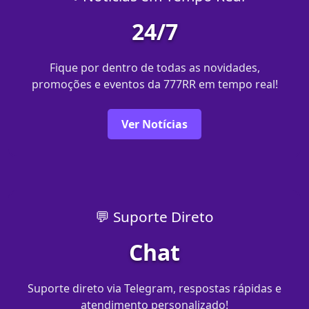
24/7
Fique por dentro de todas as novidades,
promoções e eventos da 777RR em tempo real!
Ver Notícias
💬 Suporte Direto
Chat
Suporte direto via Telegram, respostas rápidas e
atendimento personalizado!