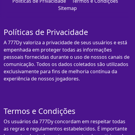
Políticas de Privacidade
Termos e Condições
Sitemap
Políticas de Privacidade
A 777Dy valoriza a privacidade de seus usuários e está
empenhada em proteger todas as informações
pessoais fornecidas durante o uso de nossos canais de
comunicação. Todos os dados coletados são utilizados
exclusivamente para fins de melhoria contínua da
experiência de nossos jogadores.
Termos e Condições
Os usuários da 777Dy concordam em respeitar todas
as regras e regulamentos estabelecidos. É importante