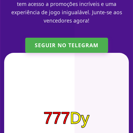
tem acesso a promoções incríveis e uma
experiência de jogo inigualável. Junte-se aos
vencedores agora!
SEGUIR NO TELEGRAM