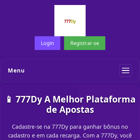
Login
Registrar-se
Menu
📱 777Dy A Melhor Plataforma
de Apostas
Cadastre-se na 777Dy para ganhar bônus no
cadastro e em cada recarga. Com a 777Dy, você