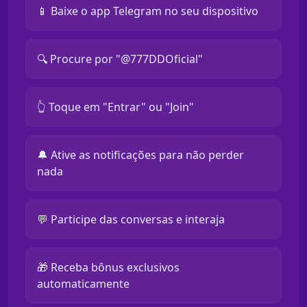
📱 Baixe o app Telegram no seu dispositivo
🔍 Procure por "@777DDOficial"
👆 Toque em "Entrar" ou "Join"
🔔 Ative as notificações para não perder
nada
💬 Participe das conversas e interaja
🎁 Receba bônus exclusivos
automaticamente