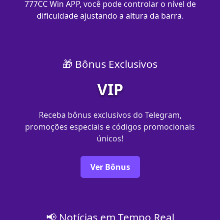
777CC Win APP, você pode controlar o nível de
dificuldade ajustando a altura da barra.
🎁 Bônus Exclusivos
VIP
Receba bônus exclusivos do Telegram,
promoções especiais e códigos promocionais
únicos!
Ver Bônus
📢 Notícias em Tempo Real