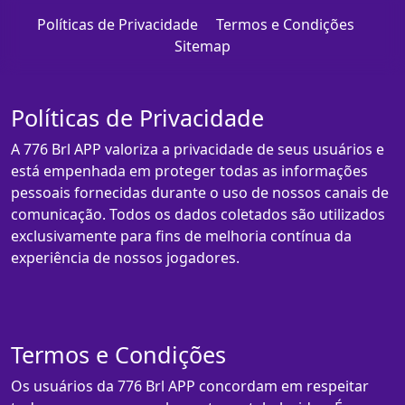
Políticas de Privacidade
Termos e Condições
Sitemap
Políticas de Privacidade
A 776 Brl APP valoriza a privacidade de seus usuários e
está empenhada em proteger todas as informações
pessoais fornecidas durante o uso de nossos canais de
comunicação. Todos os dados coletados são utilizados
exclusivamente para fins de melhoria contínua da
experiência de nossos jogadores.
Termos e Condições
Os usuários da 776 Brl APP concordam em respeitar