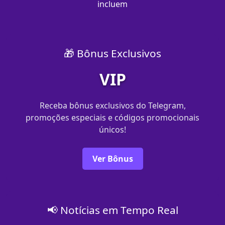
incluem
🎁 Bônus Exclusivos
VIP
Receba bônus exclusivos do Telegram,
promoções especiais e códigos promocionais
únicos!
Ver Bônus
📢 Notícias em Tempo Real