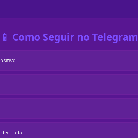
📱 Como Seguir no Telegram
ositivo
erder nada