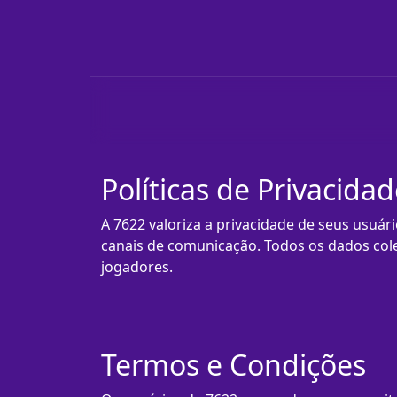
Políticas de Privacida
A 7622 valoriza a privacidade de seus usuá
canais de comunicação. Todos os dados cole
jogadores.
Termos e Condições