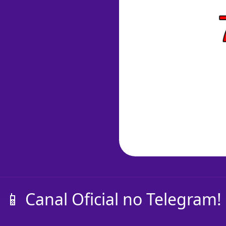
📱 Canal Oficial no Telegram!