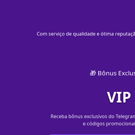
Com serviço de qualidade e ótima reputaçã
🎁 Bônus Exclu
VIP
Receba bônus exclusivos do Telegra
e códigos promocionai