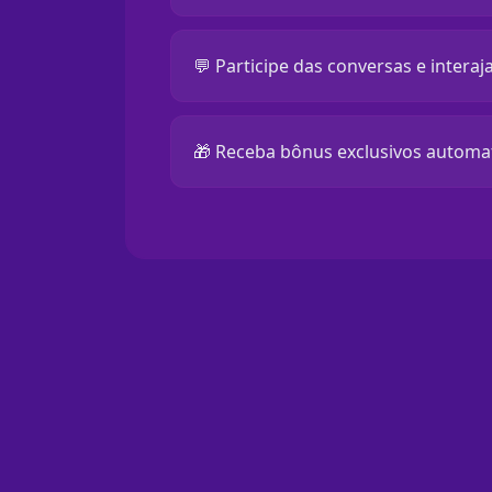
💬 Participe das conversas e interaj
🎁 Receba bônus exclusivos autom