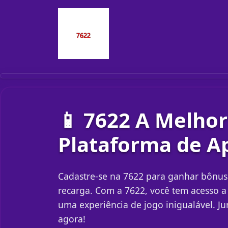
📱 7622 A Melhor
Plataforma de A
Cadastre-se na 7622 para ganhar bônus
recarga. Com a 7622, você tem acesso a
uma experiência de jogo inigualável. J
agora!