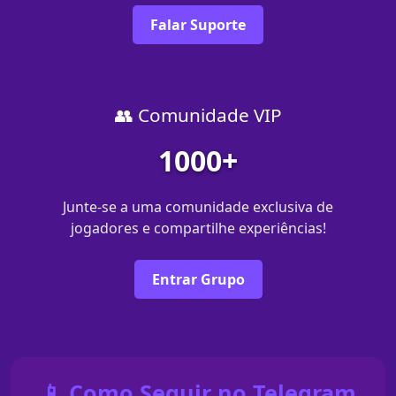
Falar Suporte
👥 Comunidade VIP
1000+
Junte-se a uma comunidade exclusiva de
jogadores e compartilhe experiências!
Entrar Grupo
📱 Como Seguir no Telegram