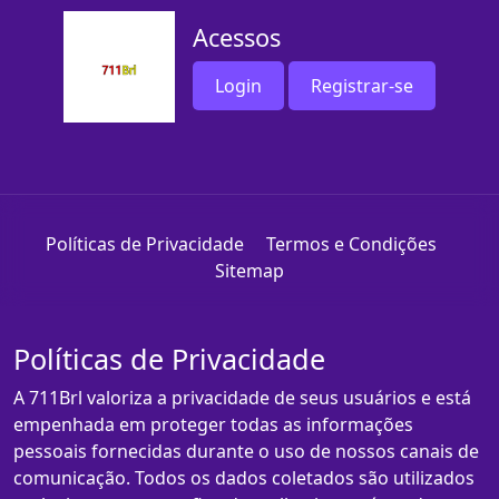
Acessos
Login
Registrar-se
Políticas de Privacidade
Termos e Condições
Sitemap
Políticas de Privacidade
A 711Brl valoriza a privacidade de seus usuários e está
empenhada em proteger todas as informações
pessoais fornecidas durante o uso de nossos canais de
comunicação. Todos os dados coletados são utilizados