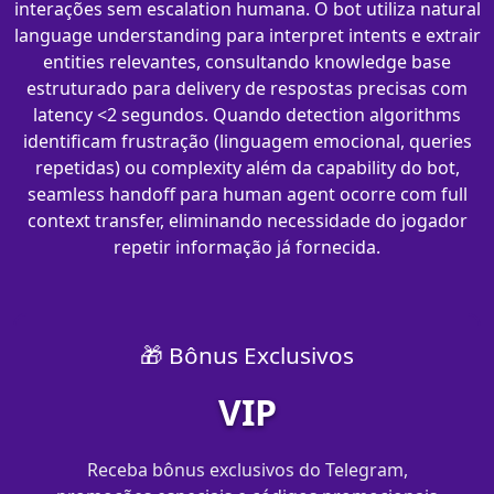
interações sem escalation humana. O bot utiliza natural
language understanding para interpret intents e extrair
entities relevantes, consultando knowledge base
estruturado para delivery de respostas precisas com
latency <2 segundos. Quando detection algorithms
identificam frustração (linguagem emocional, queries
repetidas) ou complexity além da capability do bot,
seamless handoff para human agent ocorre com full
context transfer, eliminando necessidade do jogador
repetir informação já fornecida.
🎁 Bônus Exclusivos
VIP
Receba bônus exclusivos do Telegram,