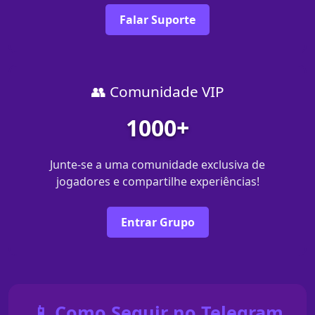
Falar Suporte
👥 Comunidade VIP
1000+
Junte-se a uma comunidade exclusiva de
jogadores e compartilhe experiências!
Entrar Grupo
📱 Como Seguir no Telegram