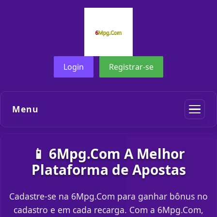
Login
Registrar-se
Menu
📱 6Mpg.Com A Melhor
Plataforma de Apostas
Cadastre-se na 6Mpg.Com para ganhar bônus no
cadastro e em cada recarga. Com a 6Mpg.Com,