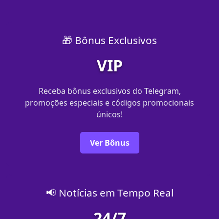
🎁 Bônus Exclusivos
VIP
Receba bônus exclusivos do Telegram,
promoções especiais e códigos promocionais
únicos!
Ver Bônus
📢 Notícias em Tempo Real
24/7