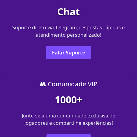
Chat
Suporte direto via Telegram, respostas rápidas e
atendimento personalizado!
Falar Suporte
👥 Comunidade VIP
1000+
Junte-se a uma comunidade exclusiva de
jogadores e compartilhe experiências!