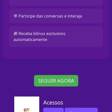
💬 Participe das conversas e interaja
🎁 Receba bônus exclusivos
automaticamente
SEGUIR AGORA
Acessos