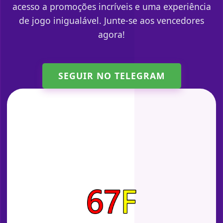
acesso a promoções incríveis e uma experiência
de jogo inigualável. Junte-se aos vencedores
agora!
SEGUIR NO TELEGRAM