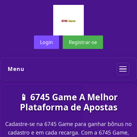
Login
Registrar-se
Menu
📱 6745 Game A Melhor
Plataforma de Apostas
Cadastre-se na 6745 Game para ganhar bônus no
cadastro e em cada recarga. Com a 6745 Game,