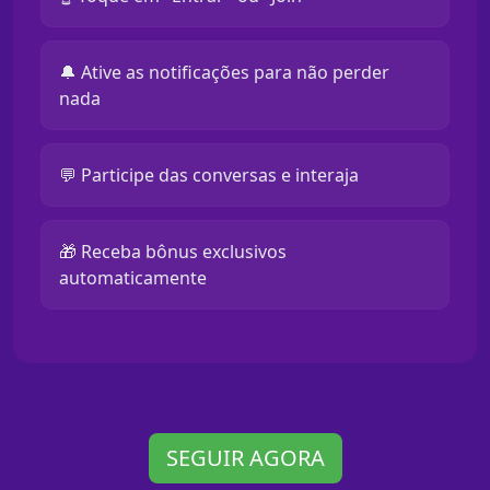
🔔 Ative as notificações para não perder
nada
💬 Participe das conversas e interaja
🎁 Receba bônus exclusivos
automaticamente
SEGUIR AGORA