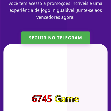
você tem acesso a promoções incríveis e uma
experiência de jogo inigualável. Junte-se aos
vencedores agora!
SEGUIR NO TELEGRAM