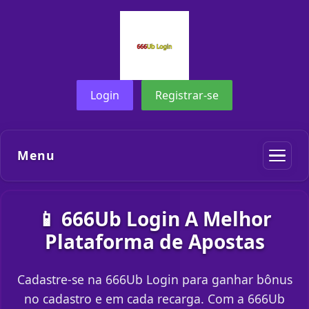
Login
Registrar-se
Menu
📱 666Ub Login A Melhor
Plataforma de Apostas
Cadastre-se na 666Ub Login para ganhar bônus
no cadastro e em cada recarga. Com a 666Ub