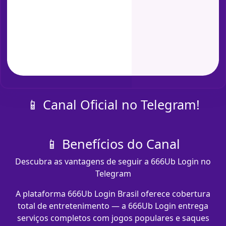
📱 Canal Oficial no Telegram!
📱 Benefícios do Canal
Descubra as vantagens de seguir a 666Ub Login no
Telegram
A plataforma 666Ub Login Brasil oferece cobertura
total de entretenimento — a 666Ub Login entrega
serviços completos com jogos populares e saques