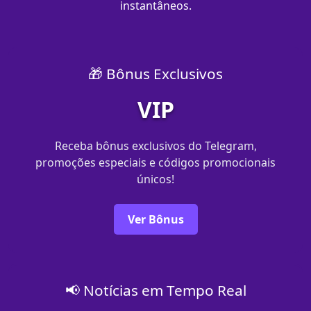
instantâneos.
🎁 Bônus Exclusivos
VIP
Receba bônus exclusivos do Telegram,
promoções especiais e códigos promocionais
únicos!
Ver Bônus
📢 Notícias em Tempo Real