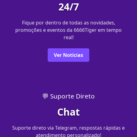
24/7
Fique por dentro de todas as novidades,
promoções e eventos da 6666Tiger em tempo
real!
Ver Notícias
💬 Suporte Direto
Chat
Suporte direto via Telegram, respostas rápidas e
atendimento personalizado!