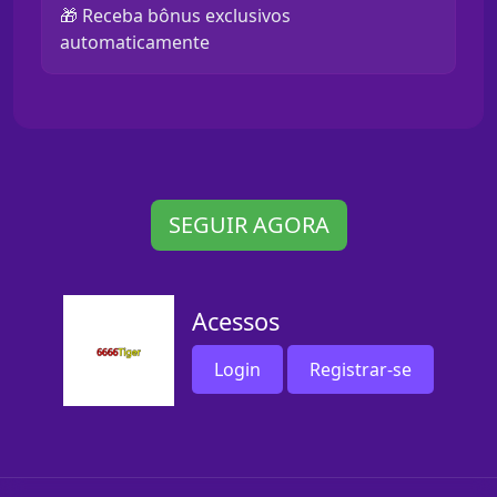
🎁 Receba bônus exclusivos
automaticamente
SEGUIR AGORA
Acessos
Login
Registrar-se