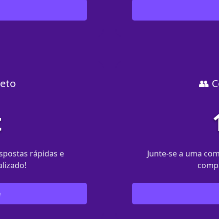
reto
👥 
t
espostas rápidas e
Junte-se a uma com
lizado!
compa
e