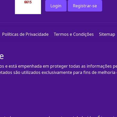
Login
Registrar-se
Políticas de Privacidade
Termos e Condições
Sitemap
de
rios e está empenhada em proteger todas as informações p
tados são utilizados exclusivamente para fins de melhoria