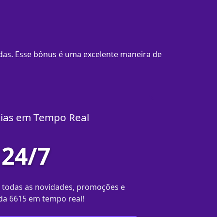
ndas. Esse bônus é uma excelente maneira de
cias em Tempo Real
24/7
e todas as novidades, promoções e
da 6615 em tempo real!