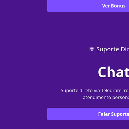
Ver Bônus
💬 Suporte Di
Cha
Suporte direto via Telegram, r
atendimento persona
Falar Suport