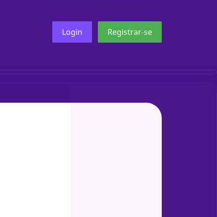
Login
Registrar-se