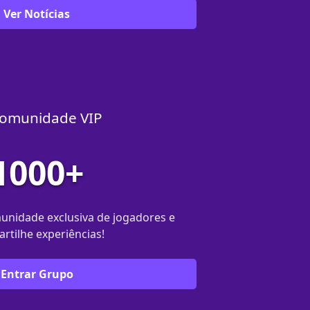
Ver Notícias
Comunidade VIP
1000+
unidade exclusiva de jogadores e
rtilhe experiências!
Entrar Grupo