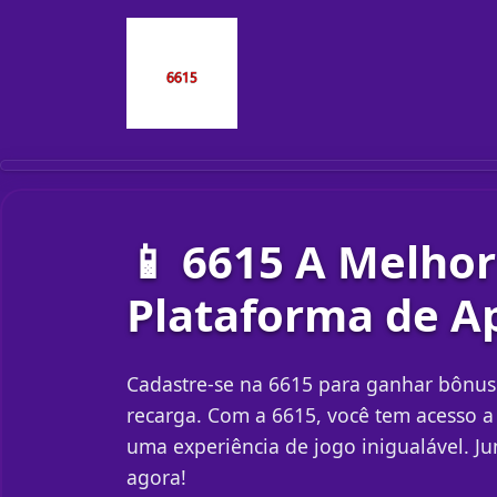
📱 6615 A Melhor
Plataforma de A
Cadastre-se na 6615 para ganhar bônus
recarga. Com a 6615, você tem acesso a
uma experiência de jogo inigualável. J
agora!