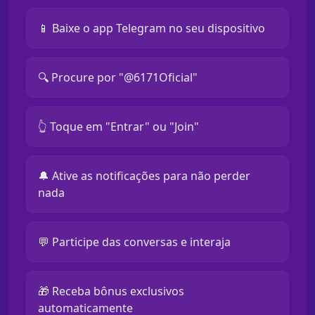
📱 Baixe o app Telegram no seu dispositivo
🔍 Procure por "@6171Oficial"
👆 Toque em "Entrar" ou "Join"
🔔 Ative as notificações para não perder
nada
💬 Participe das conversas e interaja
🎁 Receba bônus exclusivos
automaticamente