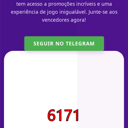
tem acesso a promoções incríveis e uma
experiência de jogo inigualável. Junte-se aos
vencedores agora!
SEGUIR NO TELEGRAM