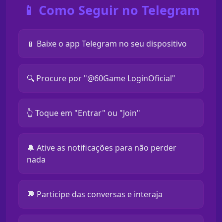
📱 Como Seguir no Telegram
📱 Baixe o app Telegram no seu dispositivo
🔍 Procure por "@60Game LoginOficial"
👆 Toque em "Entrar" ou "Join"
🔔 Ative as notificações para não perder
nada
💬 Participe das conversas e interaja