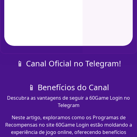
📱 Canal Oficial no Telegram!
📱 Benefícios do Canal
Descubra as vantagens de seguir a 60Game Login no
Telegram
Neste artigo, exploramos como os Programas de
Recompensas no site 60Game Login estão moldando a
experiência de jogo online, oferecendo benefícios