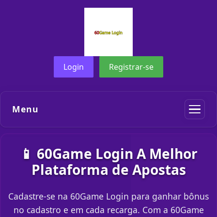
Login
Registrar-se
Menu
📱 60Game Login A Melhor
Plataforma de Apostas
Cadastre-se na 60Game Login para ganhar bônus
no cadastro e em cada recarga. Com a 60Game