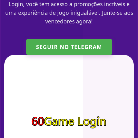
Login, você tem acesso a promoções incríveis e
uma experiência de jogo inigualável. Junte-se aos
vencedores agora!
SEGUIR NO TELEGRAM