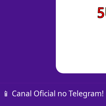
📱 Canal Oficial no Telegram!