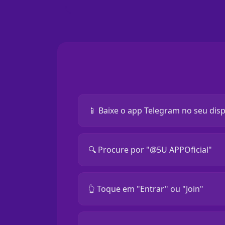
📱 Baixe o app Telegram no seu disp
🔍 Procure por "@5U APPOficial"
👆 Toque em "Entrar" ou "Join"