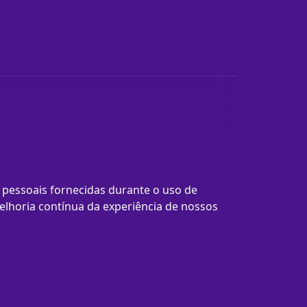
 pessoais fornecidas durante o uso de
elhoria contínua da experiência de nossos