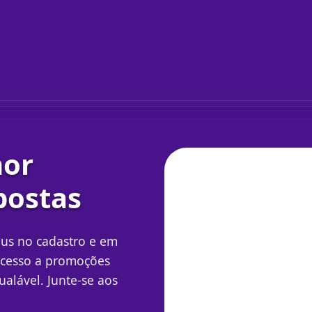
hor
postas
us no cadastro e em
acesso a promoções
ualável. Junte-se aos