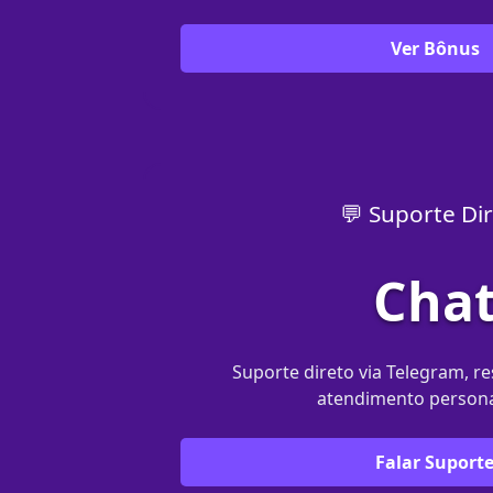
Ver Bônus
💬 Suporte Di
Cha
Suporte direto via Telegram, r
atendimento persona
Falar Suport