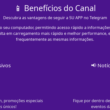
📱 Benefícios do Canal
Descubra as vantagens de seguir a 5U APP no Telegram
o seu computador, permitindo acesso rápido a informações
sulta em carregamento mais rápido e melhor performance,
frequentemente as mesmas informações.
sivos
📢 Notí
m, promoções especiais
Fique por dentro d
s únicos!
eventos d