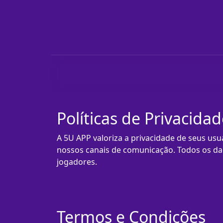
Políticas de Privacida
A 5U APP valoriza a privacidade de seus us
nossos canais de comunicação. Todos os dad
jogadores.
Termos e Condições