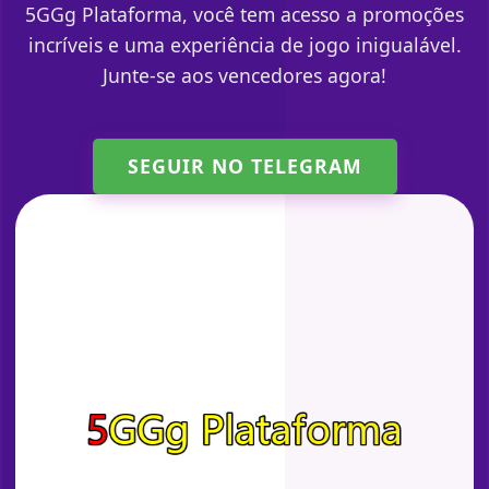
5GGg Plataforma, você tem acesso a promoções
incríveis e uma experiência de jogo inigualável.
Junte-se aos vencedores agora!
SEGUIR NO TELEGRAM