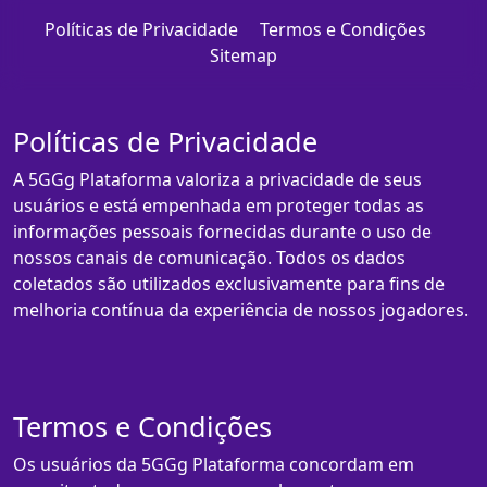
Políticas de Privacidade
Termos e Condições
Sitemap
Políticas de Privacidade
A 5GGg Plataforma valoriza a privacidade de seus
usuários e está empenhada em proteger todas as
informações pessoais fornecidas durante o uso de
nossos canais de comunicação. Todos os dados
coletados são utilizados exclusivamente para fins de
melhoria contínua da experiência de nossos jogadores.
Termos e Condições
Os usuários da 5GGg Plataforma concordam em