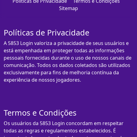
Políticas de Privacidade
Termos e Condições
Sitemap
Políticas de Privacidade
A 5853 Login valoriza a privacidade de seus usuários e
está empenhada em proteger todas as informações
pessoais fornecidas durante o uso de nossos canais de
comunicação. Todos os dados coletados são utilizados
exclusivamente para fins de melhoria contínua da
experiência de nossos jogadores.
Termos e Condições
Os usuários da 5853 Login concordam em respeitar
todas as regras e regulamentos estabelecidos. É