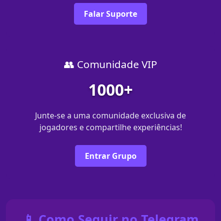
Falar Suporte
👥 Comunidade VIP
1000+
Junte-se a uma comunidade exclusiva de
jogadores e compartilhe experiências!
Entrar Grupo
📱 Como Seguir no Telegram