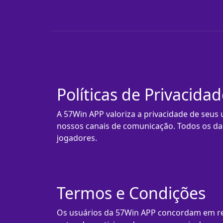
Políticas de Privacida
A 57Win APP valoriza a privacidade de seus
nossos canais de comunicação. Todos os dad
jogadores.
Termos e Condições
Os usuários da 57Win APP concordam em res