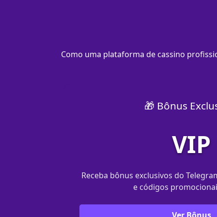
Como uma plataforma de cassino profission
🎁 Bônus Exclu
VIP
Receba bônus exclusivos do Telegra
e códigos promocionai
Ver Bônus