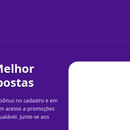
Melhor
postas
bônus no cadastro e em
em acesso a promoções
ualável. Junte-se aos