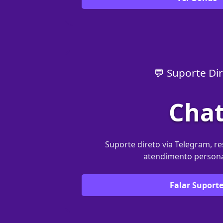
💬 Suporte Di
Cha
Suporte direto via Telegram, r
atendimento persona
Falar Suport