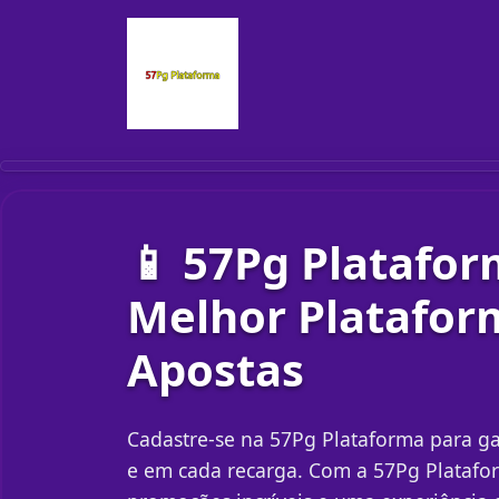
📱 57Pg Platafor
Melhor Platafor
Apostas
Cadastre-se na 57Pg Plataforma para g
e em cada recarga. Com a 57Pg Platafo