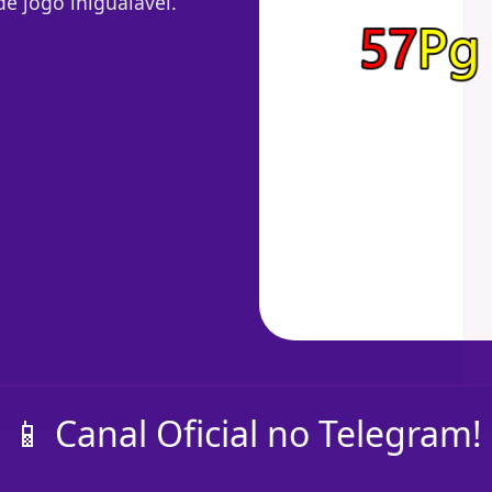
e jogo inigualável.
📱 Canal Oficial no Telegram!