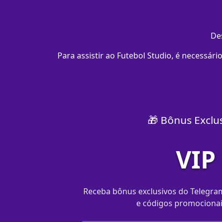
De
Para assistir ao Futebol Studio, é necessár
🎁 Bônus Exclu
VIP
Receba bônus exclusivos do Telegra
e códigos promocionai