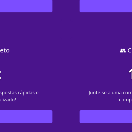
reto
👥 
t
espostas rápidas e
Junte-se a uma com
lizado!
compa
e