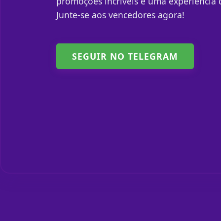
promoções incríveis e uma experiência d
Junte-se aos vencedores agora!
SEGUIR NO TELEGRAM