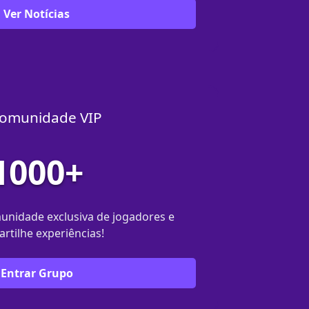
Ver Notícias
Comunidade VIP
1000+
unidade exclusiva de jogadores e
rtilhe experiências!
Entrar Grupo