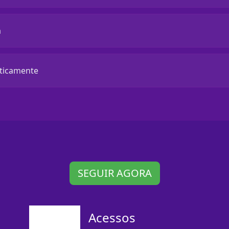
a
aticamente
SEGUIR AGORA
Acessos