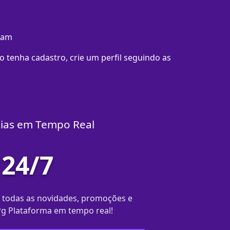
ram
o tenha cadastro, crie um perfil seguindo as
cias em Tempo Real
24/7
e todas as novidades, promoções e
Pg Plataforma em tempo real!