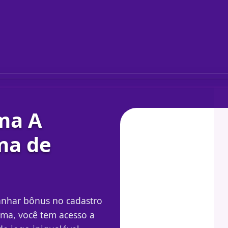
ma A
ma de
anhar bônus no cadastro
rma, você tem acesso a