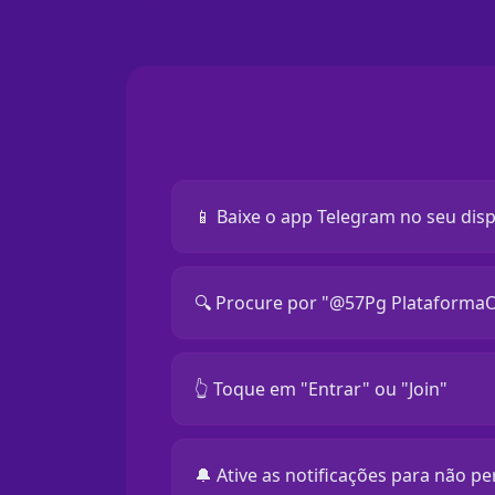
📱 Baixe o app Telegram no seu disp
🔍 Procure por "@57Pg PlataformaOf
👆 Toque em "Entrar" ou "Join"
🔔 Ative as notificações para não p