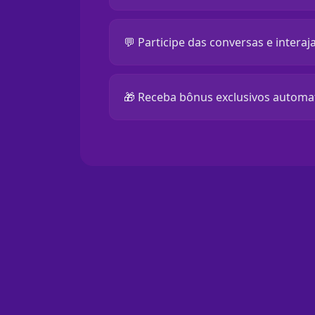
💬 Participe das conversas e interaj
🎁 Receba bônus exclusivos autom