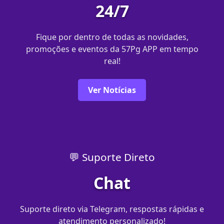
24/7
Fique por dentro de todas as novidades,
promoções e eventos da 57Pg APP em tempo
real!
Ver Notícias
💬 Suporte Direto
Chat
Suporte direto via Telegram, respostas rápidas e
atendimento personalizado!