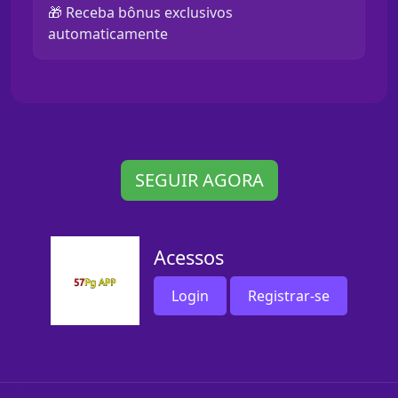
🎁 Receba bônus exclusivos
automaticamente
SEGUIR AGORA
Acessos
Login
Registrar-se