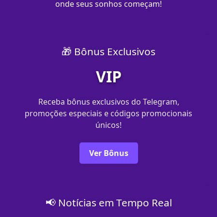
onde seus sonhos começam!
🎁 Bônus Exclusivos
VIP
Receba bônus exclusivos do Telegram,
promoções especiais e códigos promocionais
únicos!
Ver Bônus
📢 Notícias em Tempo Real