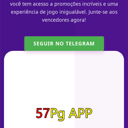
você tem acesso a promoções incríveis e uma
experiência de jogo inigualável. Junte-se aos
vencedores agora!
SEGUIR NO TELEGRAM