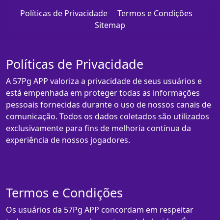
Políticas de Privacidade
Termos e Condições
Sitemap
Políticas de Privacidade
A 57Pg APP valoriza a privacidade de seus usuários e
está empenhada em proteger todas as informações
pessoais fornecidas durante o uso de nossos canais de
comunicação. Todos os dados coletados são utilizados
exclusivamente para fins de melhoria contínua da
experiência de nossos jogadores.
Termos e Condições
Os usuários da 57Pg APP concordam em respeitar