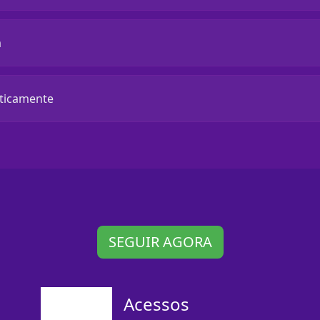
a
aticamente
SEGUIR AGORA
Acessos