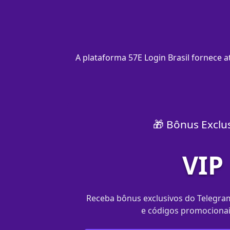
A plataforma 57E Login Brasil fornece 
🎁 Bônus Exclu
VIP
Receba bônus exclusivos do Telegra
e códigos promocionai