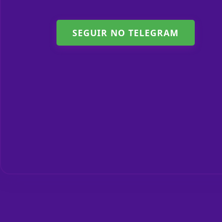
SEGUIR NO TELEGRAM