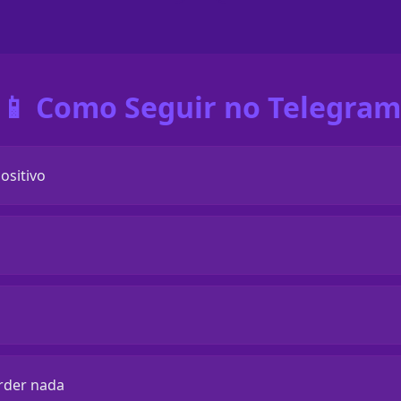
📱 Como Seguir no Telegram
ositivo
erder nada