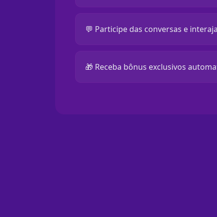
💬 Participe das conversas e interaj
🎁 Receba bônus exclusivos autom