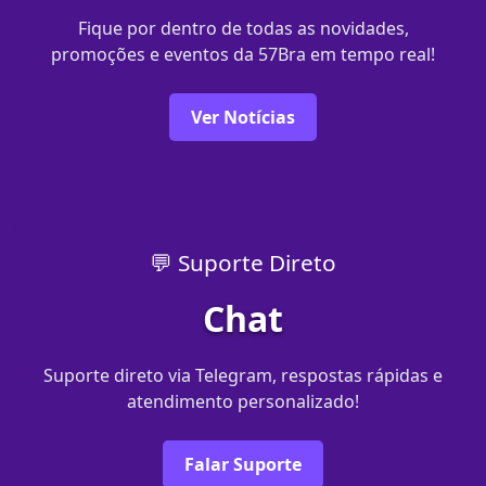
Fique por dentro de todas as novidades,
promoções e eventos da 57Bra em tempo real!
Ver Notícias
💬 Suporte Direto
Chat
Suporte direto via Telegram, respostas rápidas e
atendimento personalizado!
Falar Suporte