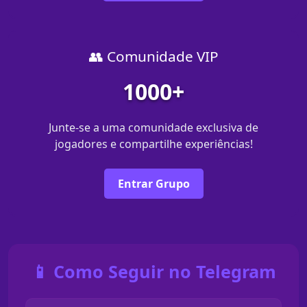
👥 Comunidade VIP
1000+
Junte-se a uma comunidade exclusiva de
jogadores e compartilhe experiências!
Entrar Grupo
📱 Como Seguir no Telegram