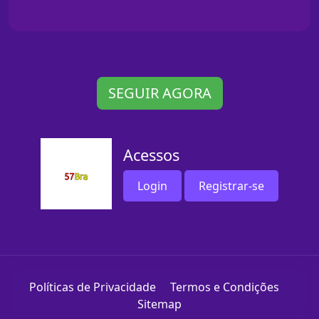
SEGUIR AGORA
Acessos
Login
Registrar-se
Políticas de Privacidade
Termos e Condições
Sitemap