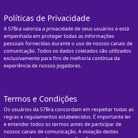
Políticas de Privacidade
A 57Bra valoriza a privacidade de seus usuários e está
empenhada em proteger todas as informações
pessoais fornecidas durante o uso de nossos canais de
comunicação. Todos os dados coletados são utilizados
exclusivamente para fins de melhoria contínua da
experiência de nossos jogadores.
Termos e Condições
Os usuários da 57Bra concordam em respeitar todas as
regras e regulamentos estabelecidos. É importante ler
e entender todos os termos antes de participar de
nossos canais de comunicação. A violação destes