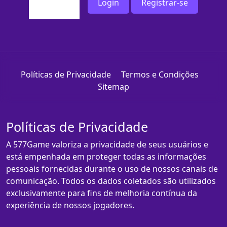
Login
Registrar-se
Políticas de Privacidade
Termos e Condições
Sitemap
Políticas de Privacidade
A 577Game valoriza a privacidade de seus usuários e
está empenhada em proteger todas as informações
pessoais fornecidas durante o uso de nossos canais de
comunicação. Todos os dados coletados são utilizados
exclusivamente para fins de melhoria contínua da
experiência de nossos jogadores.