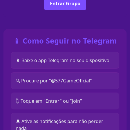
Entrar Grupo
📱 Como Seguir no Telegram
📱 Baixe o app Telegram no seu dispositivo
🔍 Procure por "@577GameOficial"
👆 Toque em "Entrar" ou "Join"
🔔 Ative as notificações para não perder
nada