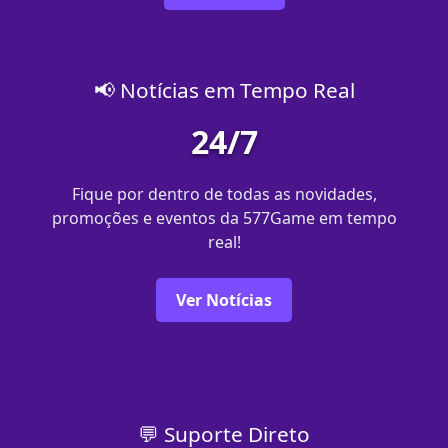
📢 Notícias em Tempo Real
24/7
Fique por dentro de todas as novidades,
promoções e eventos da 577Game em tempo
real!
Ver Notícias
💬 Suporte Direto