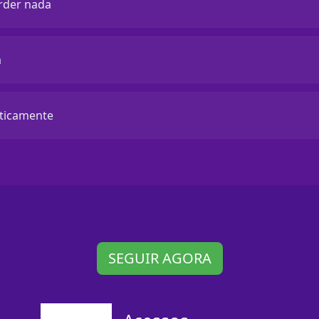
erder nada
a
aticamente
SEGUIR AGORA