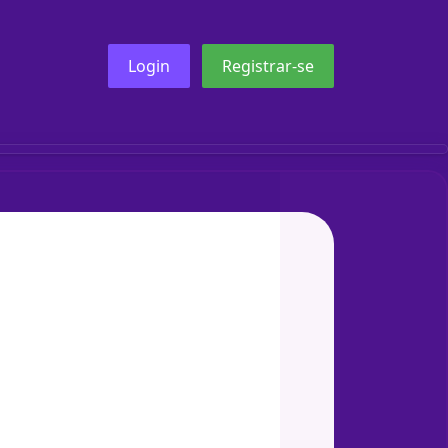
Login
Registrar-se