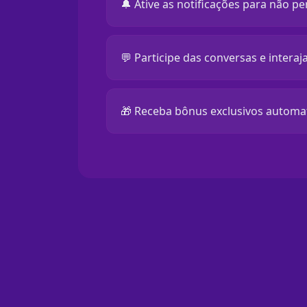
🔔 Ative as notificações para não p
💬 Participe das conversas e interaj
🎁 Receba bônus exclusivos autom