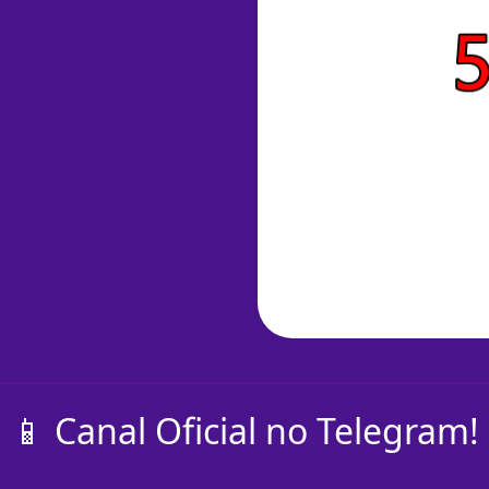
📱 Canal Oficial no Telegram!