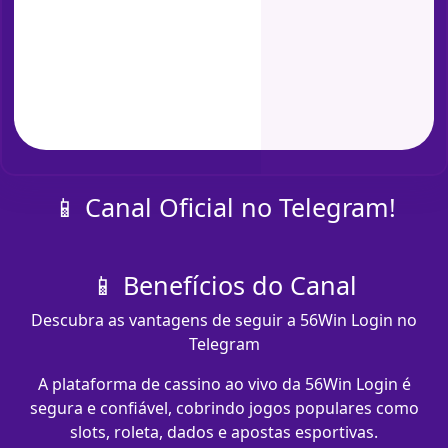
📱 Canal Oficial no Telegram!
📱 Benefícios do Canal
Descubra as vantagens de seguir a 56Win Login no
Telegram
A plataforma de cassino ao vivo da 56Win Login é
segura e confiável, cobrindo jogos populares como
slots, roleta, dados e apostas esportivas.