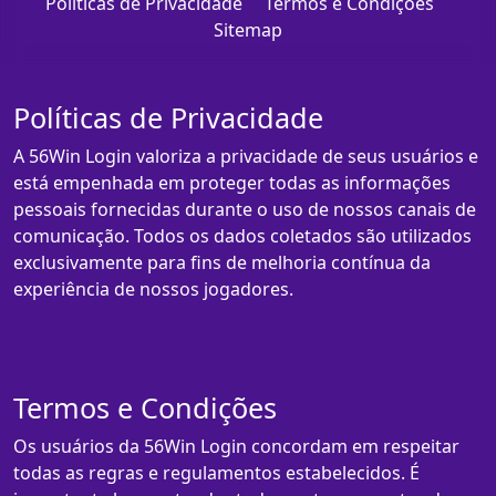
Políticas de Privacidade
Termos e Condições
Sitemap
Políticas de Privacidade
A 56Win Login valoriza a privacidade de seus usuários e
está empenhada em proteger todas as informações
pessoais fornecidas durante o uso de nossos canais de
comunicação. Todos os dados coletados são utilizados
exclusivamente para fins de melhoria contínua da
experiência de nossos jogadores.
Termos e Condições
Os usuários da 56Win Login concordam em respeitar
todas as regras e regulamentos estabelecidos. É