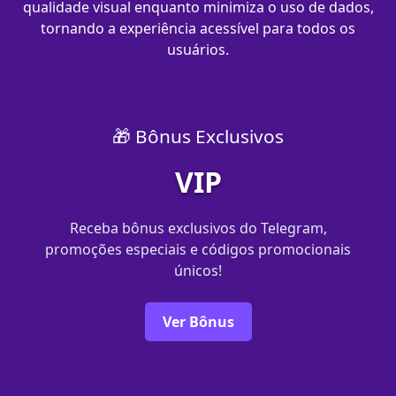
qualidade visual enquanto minimiza o uso de dados,
tornando a experiência acessível para todos os
usuários.
🎁 Bônus Exclusivos
VIP
Receba bônus exclusivos do Telegram,
promoções especiais e códigos promocionais
únicos!
Ver Bônus