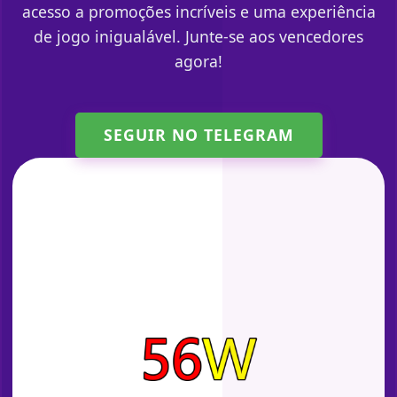
acesso a promoções incríveis e uma experiência
de jogo inigualável. Junte-se aos vencedores
agora!
SEGUIR NO TELEGRAM