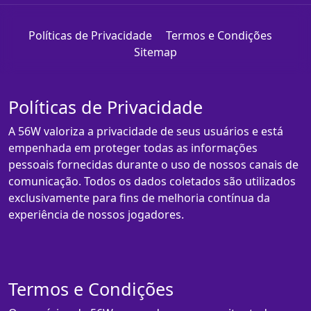
Políticas de Privacidade
Termos e Condições
Sitemap
Políticas de Privacidade
A 56W valoriza a privacidade de seus usuários e está
empenhada em proteger todas as informações
pessoais fornecidas durante o uso de nossos canais de
comunicação. Todos os dados coletados são utilizados
exclusivamente para fins de melhoria contínua da
experiência de nossos jogadores.
Termos e Condições