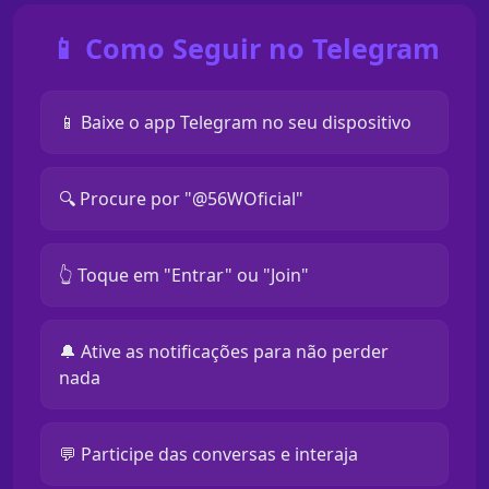
📱 Como Seguir no Telegram
📱 Baixe o app Telegram no seu dispositivo
🔍 Procure por "@56WOficial"
👆 Toque em "Entrar" ou "Join"
🔔 Ative as notificações para não perder
nada
💬 Participe das conversas e interaja