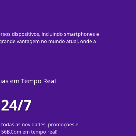
ersos dispositivos, incluindo smartphones e
 grande vantagem no mundo atual, onde a
cias em Tempo Real
24/7
e todas as novidades, promoções e
 56B.Com em tempo real!