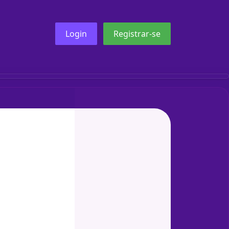
Login
Registrar-se