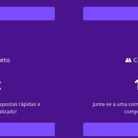
reto
👥 
t
espostas rápidas e
Junte-se a uma com
lizado!
compa
e