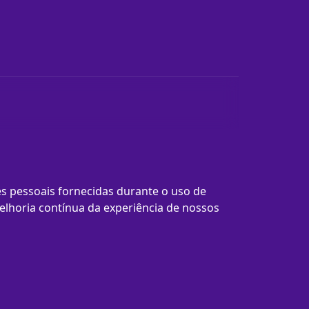
s pessoais fornecidas durante o uso de
elhoria contínua da experiência de nossos