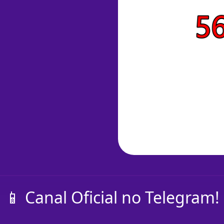
📱 Canal Oficial no Telegram!