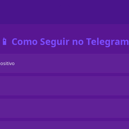
📱 Como Seguir no Telegram
ositivo