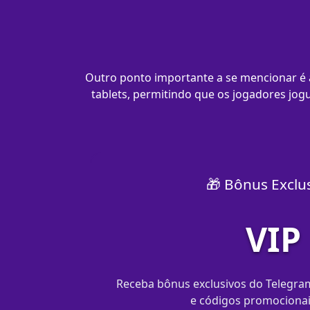
Outro ponto importante a se mencionar é a 
tablets, permitindo que os jogadores j
🎁 Bônus Exclu
VIP
Receba bônus exclusivos do Telegra
e códigos promocionai