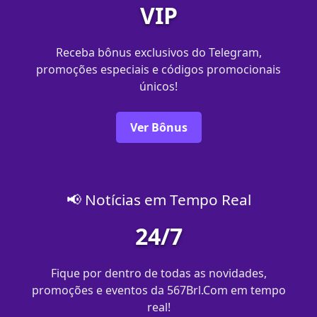
VIP
Receba bônus exclusivos do Telegram,
promoções especiais e códigos promocionais
únicos!
Ver Bônus
📢 Notícias em Tempo Real
24/7
Fique por dentro de todas as novidades,
promoções e eventos da 567Brl.Com em tempo
real!