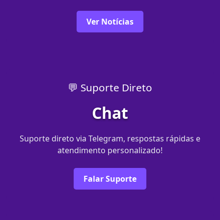
Ver Notícias
💬 Suporte Direto
Chat
Suporte direto via Telegram, respostas rápidas e
atendimento personalizado!
Falar Suporte