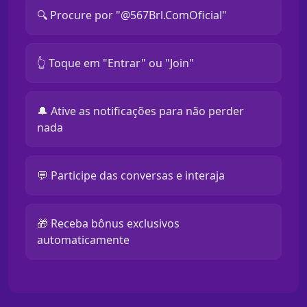
🔍 Procure por "@567Brl.ComOficial"
👆 Toque em "Entrar" ou "Join"
🔔 Ative as notificações para não perder
nada
💬 Participe das conversas e interaja
🎁 Receba bônus exclusivos
automaticamente