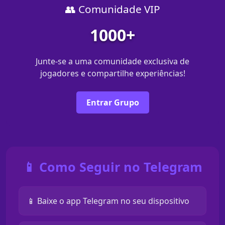
👥 Comunidade VIP
1000+
Junte-se a uma comunidade exclusiva de
jogadores e compartilhe experiências!
Entrar Grupo
📱 Como Seguir no Telegram
📱 Baixe o app Telegram no seu dispositivo