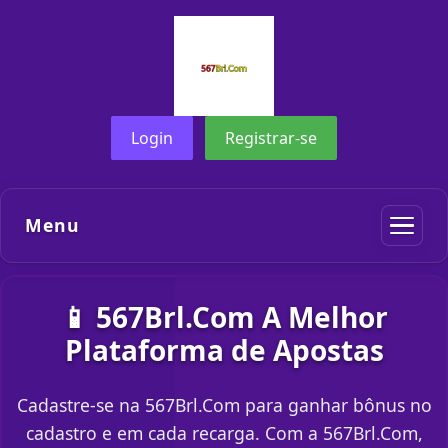
Login
Registrar-se
Menu
📱 567Brl.Com A Melhor
Plataforma de Apostas
Cadastre-se na 567Brl.Com para ganhar bônus no
cadastro e em cada recarga. Com a 567Brl.Com,