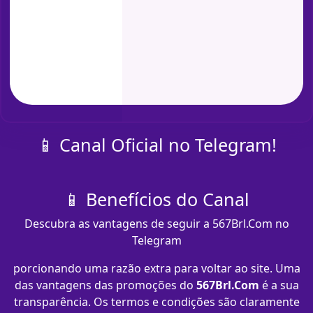
📱 Canal Oficial no Telegram!
📱 Benefícios do Canal
Descubra as vantagens de seguir a 567Brl.Com no
Telegram
porcionando uma razão extra para voltar ao site. Uma
das vantagens das promoções do
567Brl.Com
é a sua
transparência. Os termos e condições são claramente