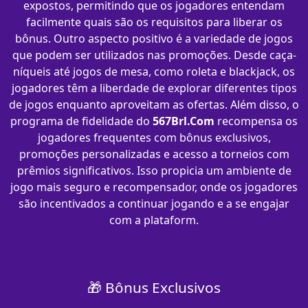
expostos, permitindo que os jogadores entendam
facilmente quais são os requisitos para liberar os
bônus. Outro aspecto positivo é a variedade de jogos
que podem ser utilizados nas promoções. Desde caça-
níqueis até jogos de mesa, como roleta e blackjack, os
jogadores têm a liberdade de explorar diferentes tipos
de jogos enquanto aproveitam as ofertas. Além disso, o
programa de fidelidade do
567Brl.Com
recompensa os
jogadores frequentes com bônus exclusivos,
promoções personalizadas e acesso a torneios com
prêmios significativos. Isso propicia um ambiente de
jogo mais seguro e recompensador, onde os jogadores
são incentivados a continuar jogando e a se engajar
com a plataform.
🎁 Bônus Exclusivos