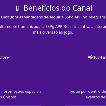
📱 Benefícios do Canal
Descubra as vantagens de seguir a 55Pg APP no Telegram
ltamente humanizada; a 55Pg APP Brasil incentiva a interaç
mais diversão ao jogo.
sivos
📢 Notí
m, promoções especiais
Fique por dentro d
s únicos!
eventos da