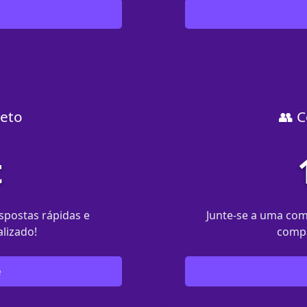
reto
👥 
t
espostas rápidas e
Junte-se a uma com
lizado!
compa
e