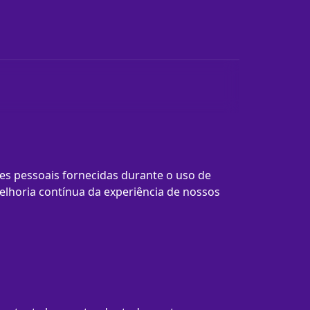
es pessoais fornecidas durante o uso de
elhoria contínua da experiência de nossos