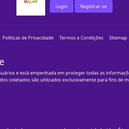
Login
Registrar-se
Políticas de Privacidade
Termos e Condições
Sitemap
de
usuários e está empenhada em proteger todas as informaçõ
os coletados são utilizados exclusivamente para fins de m