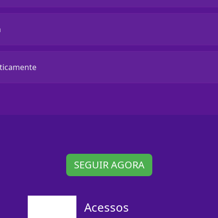
a
aticamente
SEGUIR AGORA
Acessos