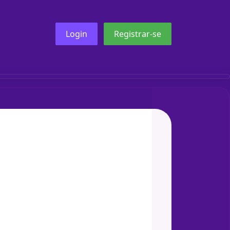
Login
Registrar-se