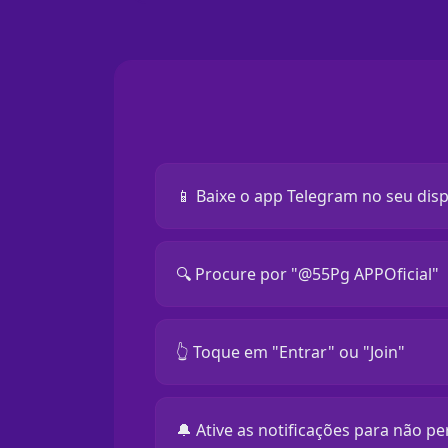
📱 Baixe o app Telegram no seu disp
🔍 Procure por "@55Pg APPOficial"
👆 Toque em "Entrar" ou "Join"
🔔 Ative as notificações para não p