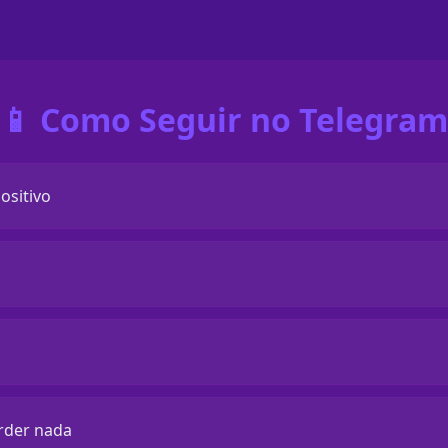
📱 Como Seguir no Telegram
ositivo
erder nada