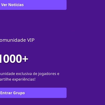
Ver Notícias
Comunidade VIP
1000+
unidade exclusiva de jogadores e
rtilhe experiências!
Entrar Grupo