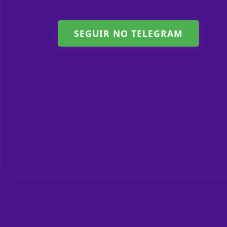
SEGUIR NO TELEGRAM