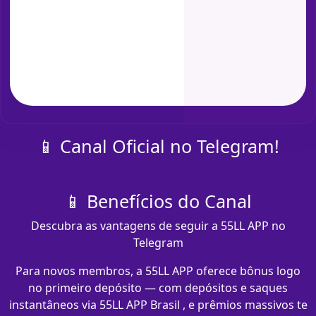
📱 Canal Oficial no Telegram!
📱 Benefícios do Canal
Descubra as vantagens de seguir a 55LL APP no
Telegram
Para novos membros, a 55LL APP oferece bônus logo
no primeiro depósito — com depósitos e saques
instantâneos via 55LL APP Brasil , e prêmios massivos te