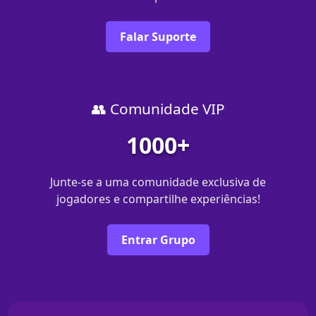
Falar Suporte
👥 Comunidade VIP
1000+
Junte-se a uma comunidade exclusiva de
jogadores e compartilhe experiências!
Entrar Grupo