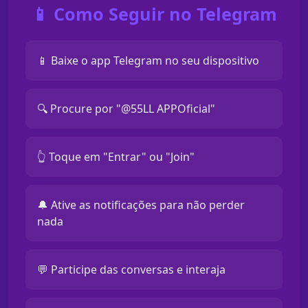
📱 Como Seguir no Telegram
📱 Baixe o app Telegram no seu dispositivo
🔍 Procure por "@55LL APPOficial"
👆 Toque em "Entrar" ou "Join"
🔔 Ative as notificações para não perder
nada
💬 Participe das conversas e interaja