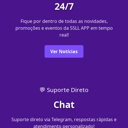
24/7
Fique por dentro de todas as novidades,
promoções e eventos da 55LL APP em tempo
real!
Ver Notícias
💬 Suporte Direto
Chat
Suporte direto via Telegram, respostas rápidas e
atendimento personalizado!