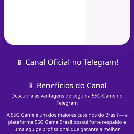
📱 Canal Oficial no Telegram!
📱 Benefícios do Canal
Descubra as vantagens de seguir a 55G Game no
Telegram
A 55G Game é um dos maiores cassinos do Brasil — a
plataforma 55G Game Brasil possui forte respaldo e
uma equipe profissional que garante a melhor