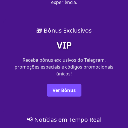
experiência.
🎁 Bônus Exclusivos
VIP
Receba bônus exclusivos do Telegram,
promoções especiais e códigos promocionais
únicos!
Ver Bônus
📢 Notícias em Tempo Real