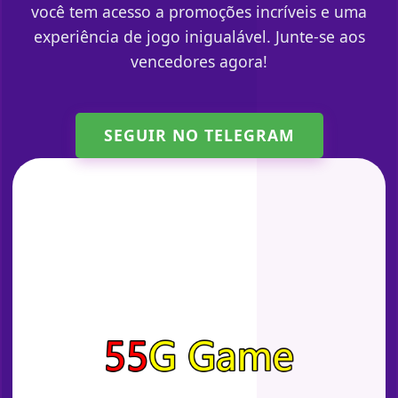
você tem acesso a promoções incríveis e uma
experiência de jogo inigualável. Junte-se aos
vencedores agora!
SEGUIR NO TELEGRAM