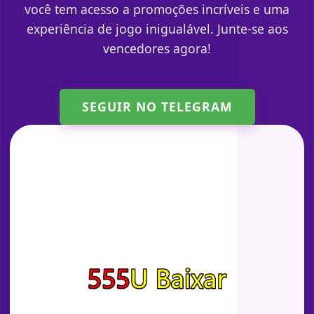
você tem acesso a promoções incríveis e uma
experiência de jogo inigualável. Junte-se aos
vencedores agora!
SEGUIR NO TELEGRAM