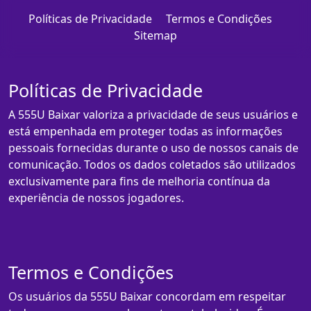
Políticas de Privacidade
Termos e Condições
Sitemap
Políticas de Privacidade
A 555U Baixar valoriza a privacidade de seus usuários e
está empenhada em proteger todas as informações
pessoais fornecidas durante o uso de nossos canais de
comunicação. Todos os dados coletados são utilizados
exclusivamente para fins de melhoria contínua da
experiência de nossos jogadores.
Termos e Condições
Os usuários da 555U Baixar concordam em respeitar