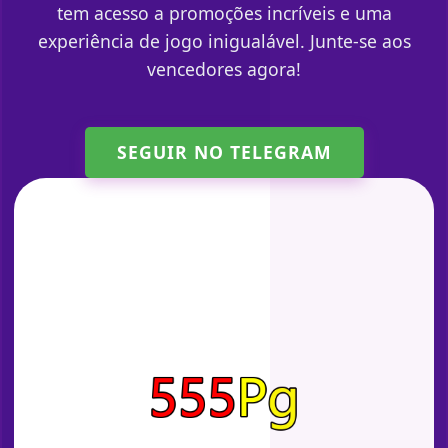
tem acesso a promoções incríveis e uma
experiência de jogo inigualável. Junte-se aos
vencedores agora!
SEGUIR NO TELEGRAM