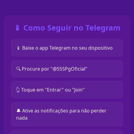
📱 Como Seguir no Telegram
📱 Baixe o app Telegram no seu dispositivo
🔍 Procure por "@555PgOficial"
👆 Toque em "Entrar" ou "Join"
🔔 Ative as notificações para não perder
nada