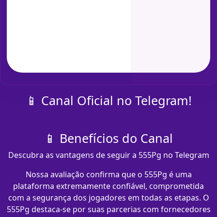
📱 Canal Oficial no Telegram!
📱 Benefícios do Canal
Descubra as vantagens de seguir a 555Pg no Telegram
Nossa avaliação confirma que o 555Pg é uma
plataforma extremamente confiável, comprometida
com a segurança dos jogadores em todas as etapas. O
555Pg destaca-se por suas parcerias com fornecedores