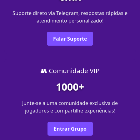
Suporte direto via Telegram, respostas rápidas e
atendimento personalizado!
Falar Suporte
👥 Comunidade VIP
1000+
Junte-se a uma comunidade exclusiva de
jogadores e compartilhe experiências!
Entrar Grupo